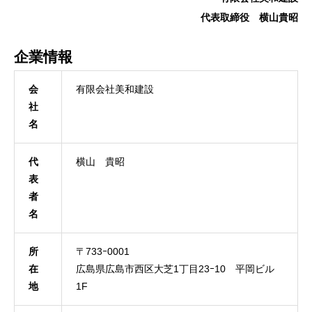
代表取締役 横山貴昭
企業情報
会
有限会社美和建設
社
名
代
横山 貴昭
表
者
名
所
〒733ｰ0001
在
広島県広島市西区大芝1丁目23ｰ10 平岡ビル
地
1F