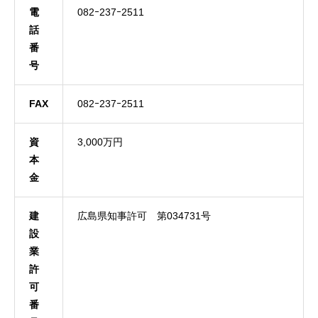
電
082ｰ237ｰ2511
話
番
号
FAX
082ｰ237ｰ2511
資
3,000万円
本
金
建
広島県知事許可 第034731号
設
業
許
可
番